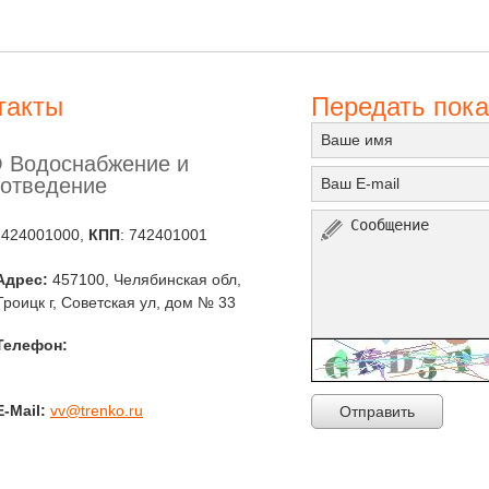
такты
Передать пока
 Водоснабжение и
отведение
7424001000,
КПП
: 742401001
Адрес:
457100, Челябинская обл,
Троицк г, Советская ул, дом № 33
Телефон:
E-Mail:
vv@trenko.ru
Отправить