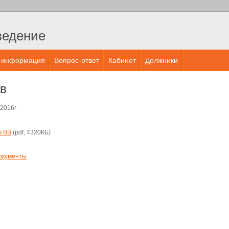
ведение
 информация
Вопрос-ответ
Кабинет
Должники
ав
.2016г
в ВВ
(pdf, 4320КБ)
окументы