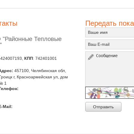
такты
Передать пока
 "Районные Тепловые
"
7424007193,
КПП
: 742401001
Адрес:
457100, Челябинская обл,
Троицк г, Красноармейская ул, дом
№ 1
Телефон:
E-Mail:
Отправить