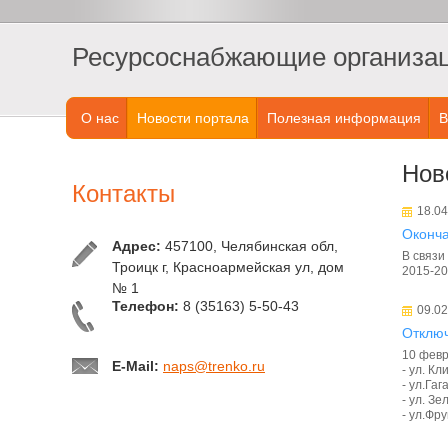
Ресурсоснабжающие организаци
О нас
Новости портала
Полезная информация
В
Нов
Контакты
18.04
Оконча
Адрес:
457100, Челябинская обл,
В связи
Троицк г, Красноармейская ул, дом
2015-20
№ 1
Телефон:
8 (35163) 5-50-43
09.02
Отключ
10 февр
E-Mail:
naps@trenko.ru
- ул. Кл
- ул.Гаг
- ул. Зе
- ул.Фру