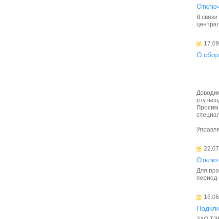
Отключ
В связи
централ
17.09
О сбор
Доводим
ртутьсо
Просим 
специал
Управл
22.07
Отключ
Для про
период 
16.06
Подкл
ЗАО ТЭК