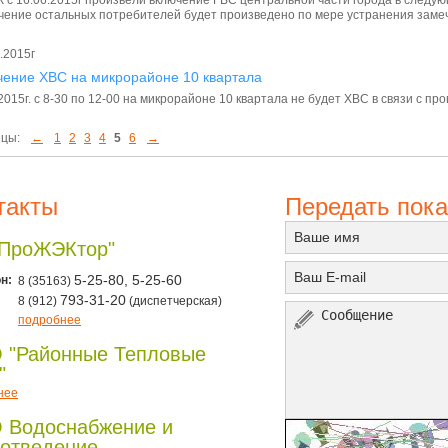
ение остальных потребителей будет произведено по мере устранения замеч
.2015г
ение ХВС на микрорайоне 10 квартала
2015г. с 8-30 по 12-00 на микрорайоне 10 квартала не будет ХВС в связи с п
цы:
←
1
2
3
4
5
6
→
такты
Передать пока
"ПроЖЭКтор"
н:
5-25-80, 5-25-60
8 (35163)
793-31-20
8 (912)
(диспетчерская)
подробнее
 "Районные Тепловые
"
нее
 Водоснабжение и
отведение