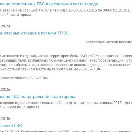
ение отопления и ГВС в цетральной части города
 с аварией на Троицкой ГРЭС в период с 20-00 01.10.2015 по 08-00 02.10.20
ьной части города
.2015г
е опасных отходов в поселке ГРЭС
Уважаемые жители поселк
 до вашего сведения, что на территории базы ЗАО «ЖЭК» организовано мест
держащих ламп, компактных люминесцентных ламп (энергосберегающих), отхо
вас, не выбрасывать, вышеперечисленные опасные для здоровья населения о
ьно организованном месте на территории базы ЗАО «ЖЭК».
яющая компания ЗАО «ЖЭК»
.2015г
ение ГВС по цетральной части города
ведения гидравлических испытаний перед отопительным сезоном 2015 года 
с 28 июля по 15 августа.
.2015г
ючение ГВС
 с 16.06.2015г произвели включение ГВС центральной части города в следующи