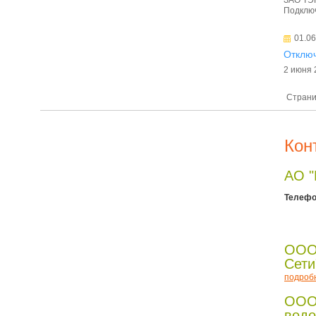
Подключ
01.06
Отключ
2 июня 
Страни
Кон
АО 
Телефо
ООО
Сети
подроб
ООО
водо