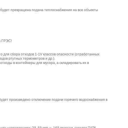
15 будет прекращена подача теплоснабжения на все объекты
а ГРЭС!
о для сбора отходов 1-1V классов опасности (отработанных
дов ртутных термометров и др.).
тходы в контейнеры для мусора, а складировать их в
будет произведено отключение подачи горячего водоснабжения в
х направлениях: 2й, 5й мкр-н, 16й квартал, городок ТАТК.