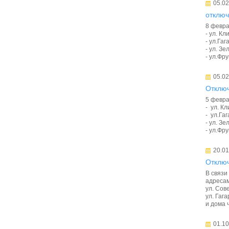
05.02
отключ
8 февра
- ул. Кл
- ул.Гаг
- ул. Зе
- ул.Фру
05.02
Отклю
5 февра
- ул. Кл
- ул.Гаг
- ул. Зе
- ул.Фру
20.01
Отключ
В связи
адресам
ул. Сове
ул. Гаг
и дома ч
01.10