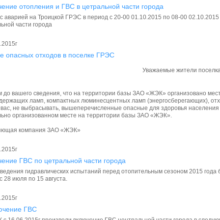
ение отопления и ГВС в цетральной части города
 с аварией на Троицкой ГРЭС в период с 20-00 01.10.2015 по 08-00 02.10.20
ьной части города
.2015г
е опасных отходов в поселке ГРЭС
Уважаемые жители поселк
 до вашего сведения, что на территории базы ЗАО «ЖЭК» организовано мест
держащих ламп, компактных люминесцентных ламп (энергосберегающих), отхо
вас, не выбрасывать, вышеперечисленные опасные для здоровья населения о
ьно организованном месте на территории базы ЗАО «ЖЭК».
яющая компания ЗАО «ЖЭК»
.2015г
ение ГВС по цетральной части города
ведения гидравлических испытаний перед отопительным сезоном 2015 года 
с 28 июля по 15 августа.
.2015г
ючение ГВС
 с 16.06.2015г произвели включение ГВС центральной части города в следующи