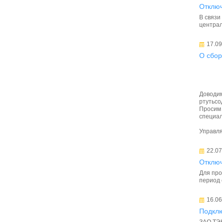
Отключ
В связи
централ
17.09
О сбор
Доводим
ртутьсо
Просим 
специал
Управл
22.07
Отключ
Для про
период 
16.06
Подкл
ЗАО ТЭК