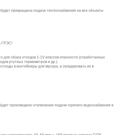
15 будет прекращена подача теплоснабжения на все объекты
а ГРЭС!
о для сбора отходов 1-1V классов опасности (отработанных
дов ртутных термометров и др.).
тходы в контейнеры для мусора, а складировать их в
будет произведено отключение подачи горячего водоснабжения в
х направлениях: 2й, 5й мкр-н, 16й квартал, городок ТАТК.