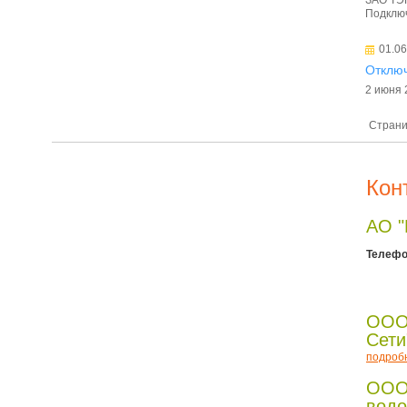
Подключ
01.06
Отключ
2 июня 
Страни
Кон
АО 
Телефо
ООО
Сети
подроб
ООО
водо