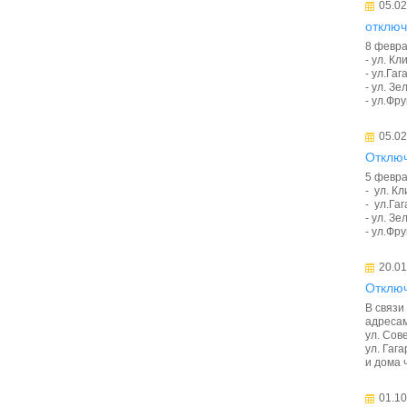
05.02
отключ
8 февра
- ул. Кл
- ул.Гаг
- ул. Зе
- ул.Фру
05.02
Отклю
5 февра
- ул. Кл
- ул.Гаг
- ул. Зе
- ул.Фру
20.01
Отключ
В связи
адресам
ул. Сове
ул. Гаг
и дома ч
01.10