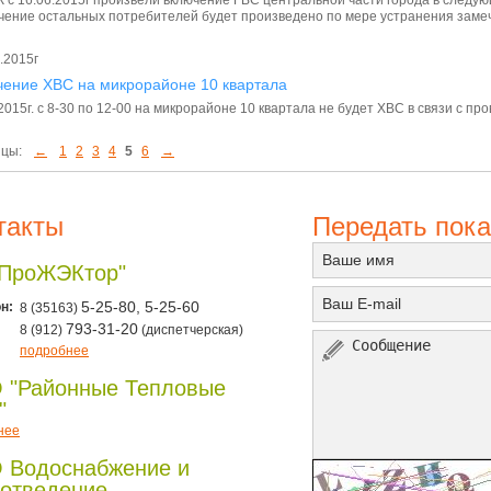
ение остальных потребителей будет произведено по мере устранения замеч
.2015г
ение ХВС на микрорайоне 10 квартала
2015г. с 8-30 по 12-00 на микрорайоне 10 квартала не будет ХВС в связи с п
цы:
←
1
2
3
4
5
6
→
такты
Передать пока
"ПроЖЭКтор"
н:
5-25-80, 5-25-60
8 (35163)
793-31-20
8 (912)
(диспетчерская)
подробнее
 "Районные Тепловые
"
нее
 Водоснабжение и
отведение