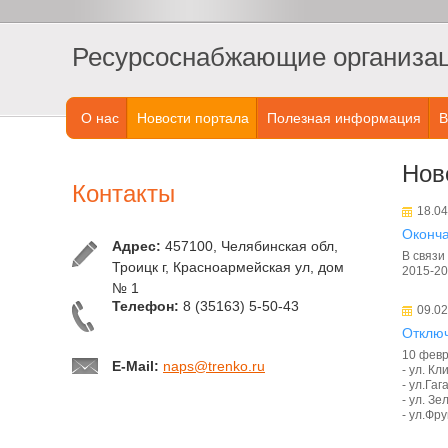
Ресурсоснабжающие организаци
О нас
Новости портала
Полезная информация
В
Нов
Контакты
18.04
Оконча
Адрес:
457100, Челябинская обл,
В связи
Троицк г, Красноармейская ул, дом
2015-20
№ 1
Телефон:
8 (35163) 5-50-43
09.02
Отключ
10 февр
E-Mail:
naps@trenko.ru
- ул. Кл
- ул.Гаг
- ул. Зе
- ул.Фру