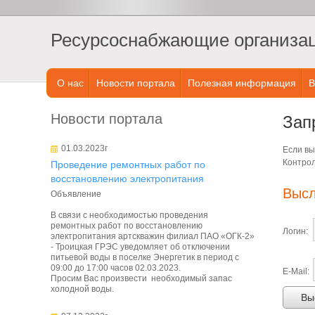
Ресурсоснабжающие организаци
О нас
Новости портала
Полезная информация
В
Новости портала
Зап
01.03.2023г
Если вы
Контрол
Проведение ремонтных работ по
восстановлению электропитания
Высл
Объявление
В связи с необходимостью проведения
ремонтных работ по восстановлению
Логин:
электропитания артскважин филиал ПАО «ОГК-2»
- Троицкая ГРЭС уведомляет об отключении
питьевой воды в поселке Энергетик в период с
09:00 до 17:00 часов 02.03.2023.
E-Mail:
Просим Вас произвести необходимый запас
холодной воды.
Вы