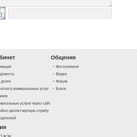
бинет
Общение
рмация
Фотогалерея
едомость
Видео
 долги
Форум
 оплату коммунальных услуг
Блоги
иков
мунальные услуги через сайт
рийно-диспетчерскую службу
одпиской
ия
АО ЖЭК