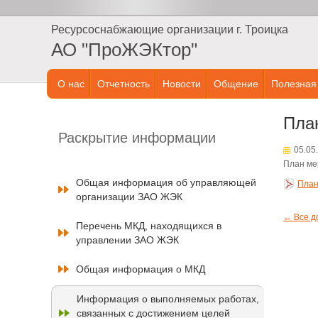
Ресурсоснабжающие организации г. Троицка
АО "ПроЖЭКтор"
О нас
Отчетность
Новости
Общение
Полезная
План
Раскрытие информации
05.05
План ме
Общая информация об управляющей
План
организации ЗАО ЖЭК
← Все д
Перечень МКД, находящихся в
управлении ЗАО ЖЭК
Общая информация о МКД
Информация о выполняемых работах,
связанных с достижением целей