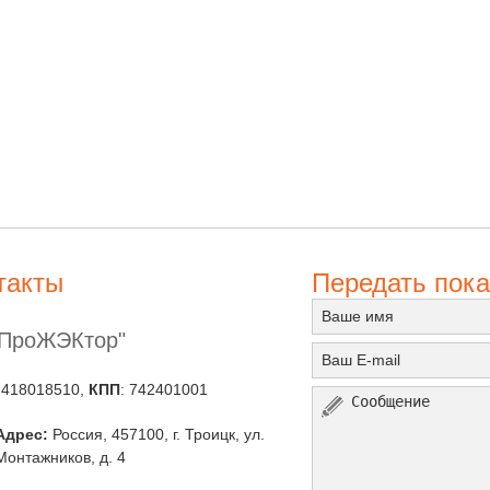
такты
Передать пока
"ПроЖЭКтор"
7418018510,
КПП
: 742401001
Адрес:
Россия, 457100, г. Троицк, ул.
Монтажников, д. 4