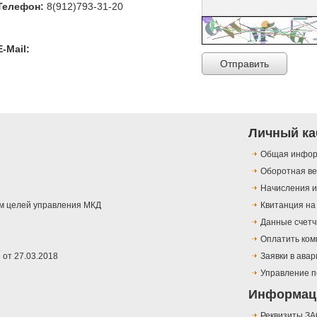
Телефон:
8(912)793-31-20
E-Mail:
Отправить
Личный ка
Общая инфо
Оборотная в
Начисления и
м целей управления МКД
Квитанция на
Данные счетч
Оплатить ком
от 27.03.2018
Заявки в ава
Управление п
Информац
Реквизиты З