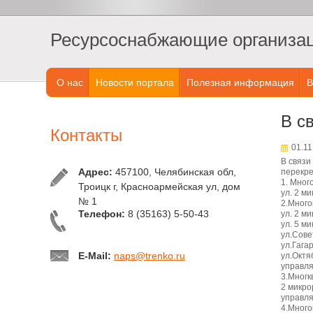
Ресурсоснабжающие организаци
О нас
Новости портала
Полезная информация
В
В с
Контакты
01.11
В связи
Адрес:
457100, Челябинская обл,
перекре
1. Мног
Троицк г, Красноармейская ул, дом
ул. 2 м
№ 1
2.Много
Телефон:
8 (35163) 5-50-43
ул. 2 м
ул. 5 м
ул.Сове
ул.Гага
E-Mail:
naps@trenko.ru
ул.Октя
управл
3.Многк
2 микро
управл
4.Много