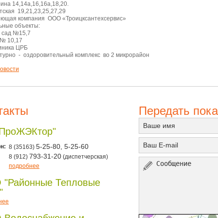
рина 14,14а,16,16а,18,20.
тская 19,21,23,25,27,29
яющая компания ООО «Троицксантехсервис»
ьные объекты:
 сад №15,7
№ 10,17
иника ЦРБ
турно - оздоровительный комплекс во 2 микрорайон
овости
такты
Передать пока
"ПроЖЭКтор"
н:
5-25-80, 5-25-60
8 (35163)
793-31-20
8 (912)
(диспетчерская)
подробнее
 "Районные Тепловые
"
нее
 Водоснабжение и