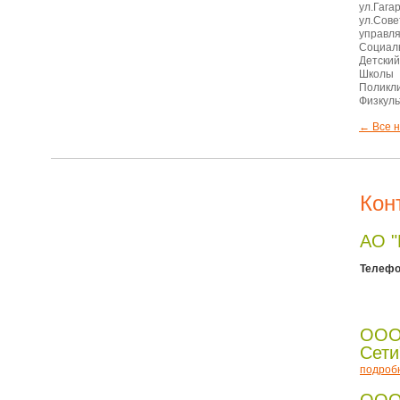
ул.Гага
ул.Сове
управл
Социал
Детский
Школы 
Поликл
Физкуль
← Все н
Кон
АО 
Телефо
ООО
Сети
подроб
ООО