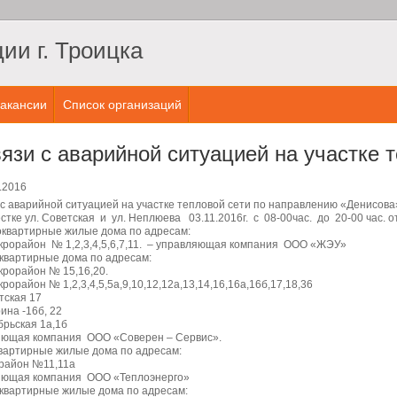
и г. Троицка
акансии
Список организаций
вязи с аварийной ситуацией на участке 
.2016
 с аварийной ситуацией на участке тепловой сети по направлению «Денисов
стке ул. Советская и ул. Неплюева 03.11.2016г. с 08-00час. до 20-00 час.
оквартирные жилые дома по адресам:
икрорайон № 1,2,3,4,5,6,7,11. – управляющая компания ООО «ЖЭУ»
квартирные дома по адресам:
икрорайон № 15,16,20.
икрорайон № 1,2,3,4,5,5а,9,10,12,12а,13,14,16,16а,16б,17,18,36
тская 17
рина -16б, 22
брьская 1а,1б
яющая компания ООО «Соверен – Сервис».
вартирные жилые дома по адресам:
район №11,11а
яющая компания ООО «Теплоэнерго»
квартирные жилые дома по адресам: