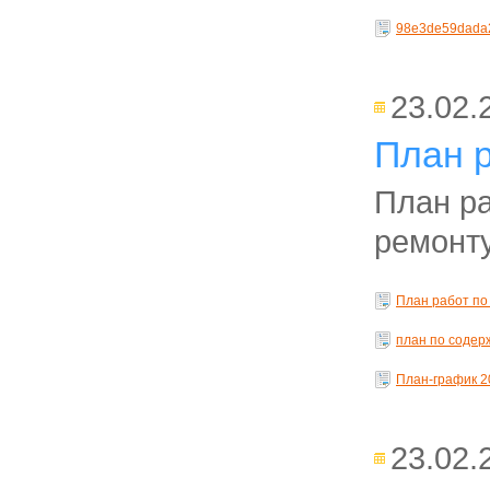
98e3de59dada
23.02.
План р
План р
ремонту
План работ по
план по содер
План-график 20
23.02.